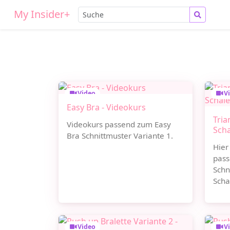
My Insider+
Video
V
Easy Bra - Videokurs
Tria
Videokurs passend zum Easy
Scha
Bra Schnittmuster Variante 1.
Hier
pass
Schn
Scha
Video
V