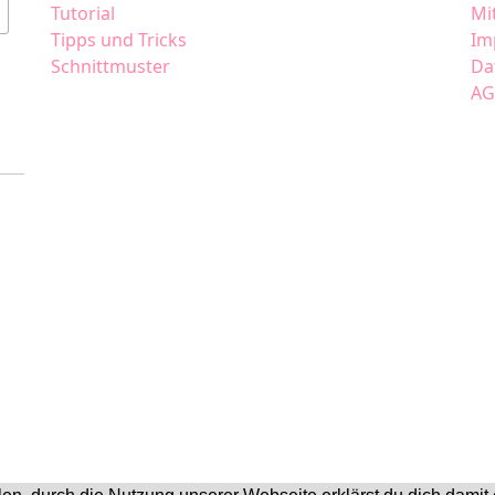
Tutorial
Mi
Tipps und Tricks
Im
Schnittmuster
Da
AG
Made with
in Tirol