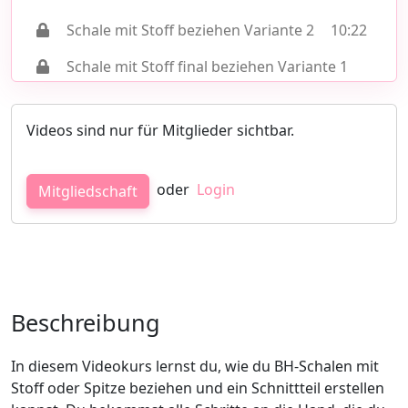
Schale mit Stoff beziehen Variante 2
10:22
Schale mit Stoff final beziehen Variante 1
und 2
08:35
Schnittteil mit Spitze abformen
20:35
Videos sind nur für Mitglieder sichtbar.
Spitzen Variante Schnittteil erstellen
09:09
oder
Login
Mitgliedschaft
Spitzencup zur Probe nähen
12:34
Beschreibung
In diesem Videokurs lernst du, wie du BH-Schalen mit
Stoff oder Spitze beziehen und ein Schnittteil erstellen