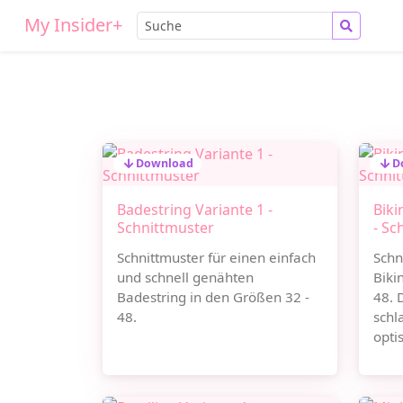
My Insider+
Download
D
Badestring Variante 1 -
Biki
Schnittmuster
- Sc
Schnittmuster für einen einfach
Schn
und schnell genähten
Biki
Badestring in den Größen 32 -
48. 
48.
schl
opti