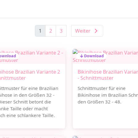
1
2
3
Weiter
ownload
Download
nihose Brazilian Variante 2
Bikinihose Brazilian Varia
hnittmuster
- Schnittmuster
ittmuster für eine Brazilian
Schnittmuster für eine
nihose in den Größen 32 -
Bikinihose im Brazilian Schni
Dieser Schnitt betont die
den Größen 32 - 48.
anke Taille oder macht
sch eine schlankere Taille.