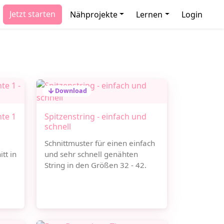
Jetzt starten
Nähprojekte
Lernen
Login
Download
nte 1
Spitzenstring - einfach und
schnell
Schnittmuster für einen einfach
tt in
und sehr schnell genähten
String in den Größen 32 - 42.