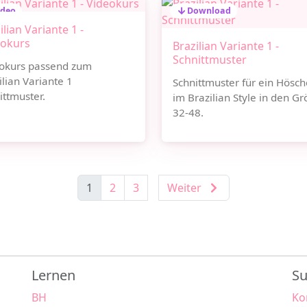
ideo
Download
ilian Variante 1 -
eokurs
Brazilian Variante 1 -
Schnittmuster
okurs passend zum
ilian Variante 1
Schnittmuster für ein Hösc
ittmuster.
im Brazilian Style in den G
32-48.
1
2
3
Weiter
Lernen
Su
BH
Ko