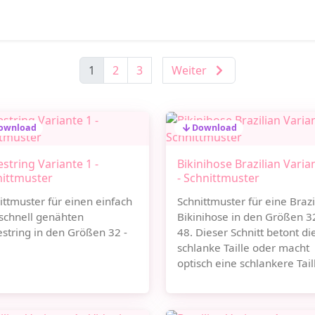
1
2
3
Weiter
ownload
Download
string Variante 1 -
Bikinihose Brazilian Varia
nittmuster
- Schnittmuster
ittmuster für einen einfach
Schnittmuster für eine Brazi
schnell genähten
Bikinihose in den Größen 32
string in den Größen 32 -
48. Dieser Schnitt betont di
schlanke Taille oder macht
optisch eine schlankere Tail