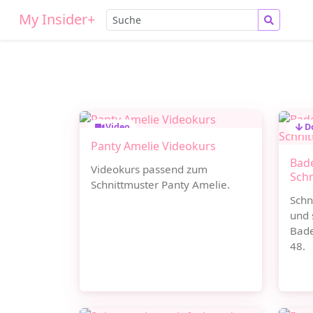
My Insider+
Video
D
Panty Amelie Videokurs
Bade
Videokurs passend zum
Sch
Schnittmuster Panty Amelie.
Schn
und 
Bade
48.