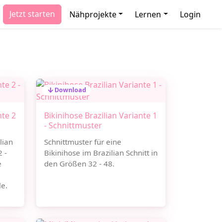
Jetzt starten
Nähprojekte
Lernen
Login
Download
nte 2
Bikinihose Brazilian Variante 1
- Schnittmuster
lian
Schnittmuster für eine
 -
Bikinihose im Brazilian Schnitt in
e
den Größen 32 - 48.
le.